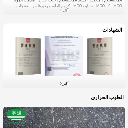
MGO - C ، MGO - تساو ، MGO - كروم الطوب وغيرها من المنتجات
أكثر
المستخدمة على نطاق واسع في صناعة الصلب ، واللحام ، والاسمنت
والزجاج والسيراميك الصناعات .داشيتشياو Yutong الحراريات المحدودة
ويقع في بلدة كربونات المغنسيوم داشيتشياو ، مقاطعة لياونينغ ، الصين .
مع 17 عاما من الخبرة في تصدير منتجات الحراريات وبأسعار تنافسية
الشهادات
والشحن السريع ، أقمنا علاقات تعاونية مع أكثر من 200 مصانع في 50 بلدا
. 240 كيلومترا من ميناء داليان ، 70 كيلومترا من Bayuquan الميناء ، مزايا
واضحة في النقل بالسكك الحديدية إلى محطة zabaikaerske مريحة
للغاية .Yutong السلف هو Dashiqiao Yutong للتجارة المحدودة ، التي
أنشئت في آذار / مارس 2003 . وفيالوقت نفسه ، ونحن نتعاون مع شركة
تابعة Dashiqiao تسينغهوا Yutong التغليف المحدودة Yutongالحراريات
وقفة واحدة حل مزود يوفر فريدة من نوعها ، والأكثر اكتمالا عالية الأداء
الحراريات مزيج لجميعالعملاء . هدفنا هو أن تصبح شريك حياتك الأكثر
موثوقية ، ونرحب بكم في شركتنا للتفاوض التجاري .
أكثر
الطوب الحراري