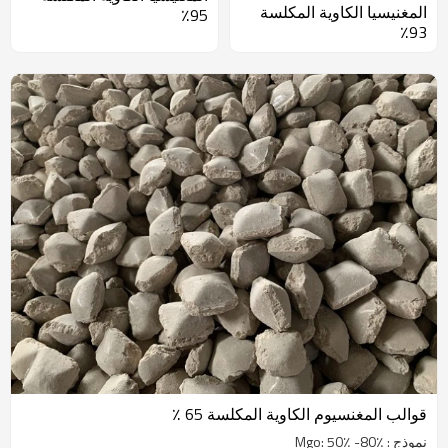
المغنيسيا الكاوية المكلسة
95٪
93٪
قوالب المغنسيوم الكاوية المكلسة 65 ٪
نموذج : Mgo: 50٪ -80٪