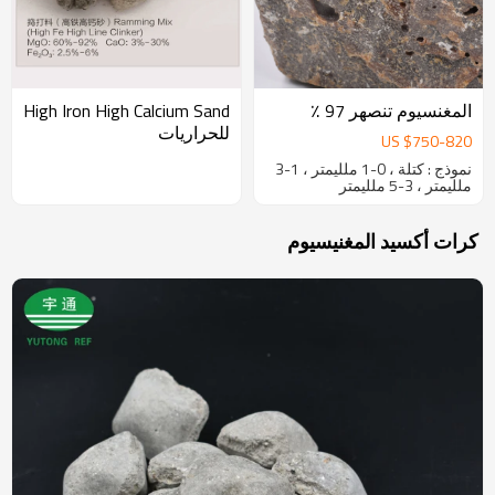
المغنسيوم تنصهر 97 ٪
High Iron High Calcium Sand
للحراريات
US $
750
-
820
نموذج : كتلة ، 0-1 ملليمتر ، 1-3
ملليمتر ، 3-5 ملليمتر
كرات أكسيد المغنيسيوم