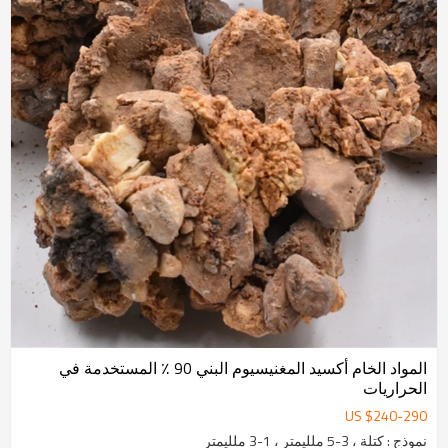
المواد الخام أكسيد المغنيسيوم البني 90 ٪ المستخدمة في
الحراريات
US $
240
-
290
نموذج : كتلة ، 3-5 ملليمتر ، 1-3 ملليمتر