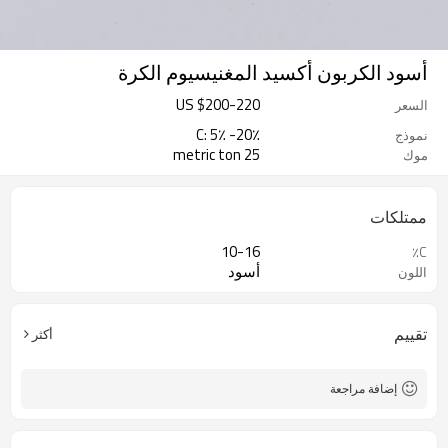
أسود الكربون أكسيد المغنيسيوم الكرة
US $
200
-
220
السعر
C: 5٪ -20٪
نموذج
25 metric ton
موك
ممتلكات
10-16
C٪
أسود
اللون
تقييم
أكثر
إضافة مراجعة