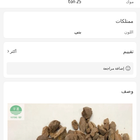
25 ton
موك
ممتلكات
بنى
اللون
تقييم
أكثر
إضافة مراجعة
وصف