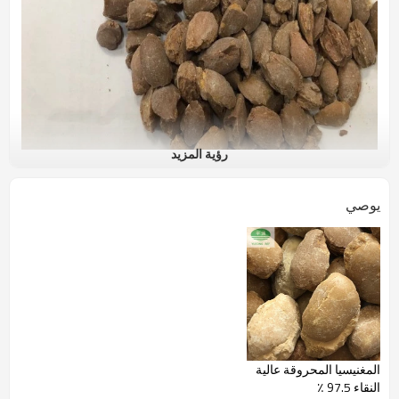
رؤية المزيد
يوصي
الميت المغنيسيا مقدمة مقدمة والتطبيق
تقدم Dashiqiao Yutong Refractories مجموعة متنوعة من المواد الخام عالية
الجودة من أكسيد المغنيسيوم.
يتم إنتاج
المغنسيت الميت المحروق
مع مغنيسيا طبيعية
مختارة من خلال التنقية والتلبيد في فرن العمود عند درجة
حرارة محكومة تبلغ 1750 درجة مئوية وغير نشطة كيميائياً.
منتجات المغنسيت الملبدة Yutong مع متكلس جيد ،
تكليس موحد
المغنيسيا المحروقة عالية
واستقرار الجودة.
تطبيق
لتصنيع الطوب الحراري الأساسي
،
كتلة الردم
، مواد
النقاء 97.5 ٪
التلبيد ،
ملاط المغنسيت
، رش SLAG في الأفران وكمواد طلاء