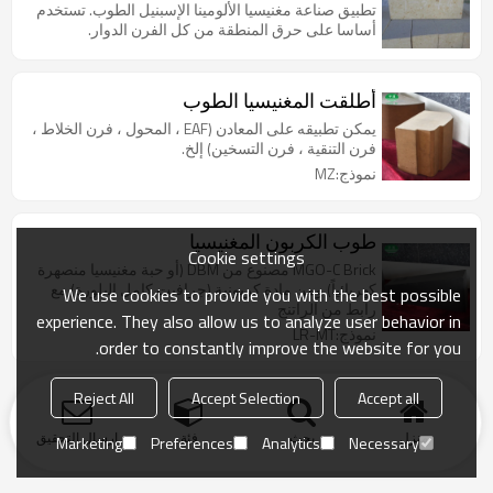
تطبيق صناعة مغنيسيا الألومينا الإسبنيل الطوب. تستخدم
أساسا على حرق المنطقة من كل الفرن الدوار.
أطلقت المغنيسيا الطوب
يمكن تطبيقه على المعادن (EAF ، المحول ، فرن الخلاط ،
فرن التنقية ، فرن التسخين) إلخ.
نموذج:MZ
طوب الكربون المغنيسيا
Cookie settings
MGO-C Brick مصنوع من DBM (أو حبة مغنيسيا منصهرة
كهربائياً) ومن مادة كربونية (جرافيت كامل البلورة) مع
We use cookies to provide you with the best possible
رابط من الراتنج
experience. They also allow us to analyze user behavior in
نموذج:LR-MT
order to constantly improve the website for you.
Reject All
Accept Selection
Accept all
منزل
بحث
فئة
ارسال التحقيق
Marketing
Preferences
Analytics
Necessary