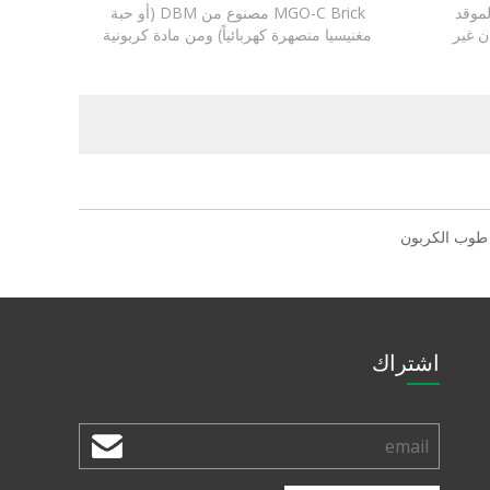
موقد
MGO-C Brick مصنوع من DBM (أو حبة
ن غير
مغنيسيا منصهرة كهربائياً) ومن مادة كربونية
(جرافيت كامل البلورة) مع رابط من الراتنج
طوب الكربون
اشتراك