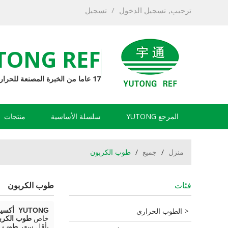
ترحيب,
تسجيل الدخول
/
تسجيل
TONG REF
17 عاما من الخبرة المصنعة للحرارة
المرجع YUTONG
سلسلة الأساسية
منتجات
منزل
/
جميع
/
طوب الكربون
فئات
طوب الكربون
الطوب الحراري
YUTONG أكسيد المغنيسيوم الحراريات مصنعين
خاص
طوب الكرب
بأقل سعر
طوب ا