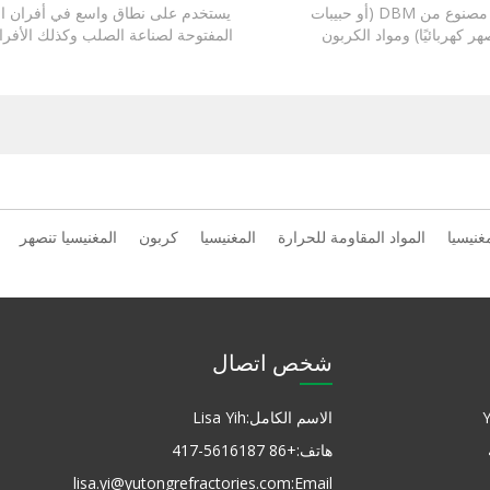
MGO-C Brick مصنوع من DBM (أو حبيبات
يستخدم على نطاق واسع في أفران ال
هر كهربائيًا) ومواد الكربون
المفتوحة لصناعة الصلب وكذلك الأفرا
وري الكامل) مع غلاف راتينج
الحديدية.
غنيسيا
المواد المقاومة للحرارة
المغنيسيا
كربون
المغنيسيا تنصهر
شخص اتصال
الاسم الكامل:
Lisa Yih
هاتف:
+86 417-5616187
lisa.yi@yutongrefractories.com
Email: