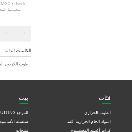
المغنيسيا المص
(الجرافيت البل
1
الكلمات الدالة
طوب الكربون الم
فئات
بيت
الطوب الحراري
المرجع YUTONG
المواد الخام الحرارية أكسيد المغنيسيوم
سلسلة الأساسية
كرات أكسيد المغنيسيوم
منتجات