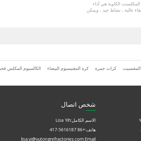
 المكلسنت الكاوية هي أداء
قاء عالية ، نشاط جيد ، ويمكن
ع من عمر البطانة.
المغنسيت
كرات جمرة
كرة المغنيسيوم البيضاء
الكالسيوم المكلس فحم
شخص اتصال
الاسم الكامل:
Lisa Yih
هاتف:
+86 417-5616187
lisa.yi@yutongrefractories.com
Email: