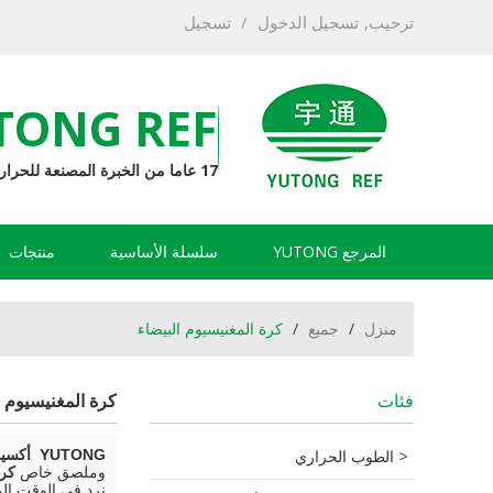
ترحيب,
تسجيل الدخول
/
تسجيل
TONG REF
17 عاما من الخبرة المصنعة للحرارة
المرجع YUTONG
سلسلة الأساسية
منتجات
منزل
/
جميع
/
كرة المغنيسيوم البيضاء
فئات
كرة المغنيسيوم ا
الطوب الحراري
YUTONG أكسيد المغنيسيوم الحراريات مصنعين
وملصق خاص
كرة
نرد في الوقت ال