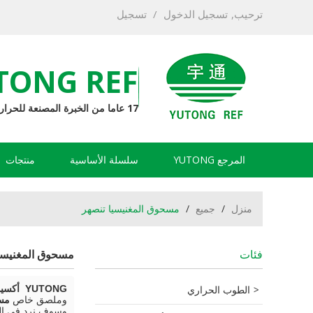
ترحيب,
تسجيل الدخول
/
تسجيل
TONG REF
17 عاما من الخبرة المصنعة للحرارة
المرجع YUTONG
سلسلة الأساسية
منتجات
منزل
/
جميع
/
مسحوق المغنيسيا تنصهر
فئات
مسحوق المغنيسي
الطوب الحراري
YUTONG أكسيد المغنيسيوم الحراريات مصنعين
وملصق خاص
مسح
وسوف نرد في ال