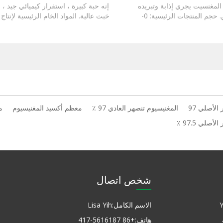
المغنسيت يجري إذابة وتبريده
إنه حبة كبيرة ، استقرار كيميائي جيد ، 
في فرن القوس. حجم المنتجات الرئيسية: 0-
خبث عالية. المواد الخام الرئيسية لإنتا
1mm. 1-3mm. عن 3-5mm. 0-10mm ،
المغنيسيا الكربون.
بكة 50-325
الأصلي 97
المغنيسيوم تنصهر العادي 97 ٪
معظم أكسيد المغنيسيوم
م
صلي 97.5 ٪
شخص اتصال
الاسم الكامل:
Lisa Yih
هاتف:
+86 417-5616187