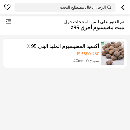
الرجاء إدخال مصطلح البحث
تم العثور على
1
من المنتجات حول
ميت مغنيسيوم أحرق 95٪
أكسيد المغنيسيوم الملبد البني 95 ٪
US $
680
-
750
نموذج:0-40mm