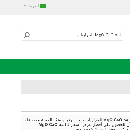
العربية
MgO CaO bal للحراريات
، نحن نوفر مصنعًا بالجملة مخصصًا ،
الآن للحصول على أفضل عرض أسعار لـ
MgO CaO ball
 ولكن سوف نقدم لك خدمة أفضل.