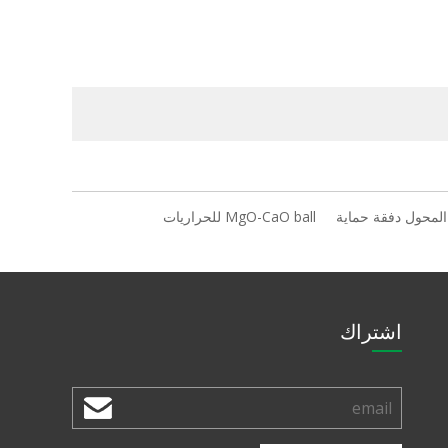
لمحول دفقة حماية
MgO-CaO ball للحراريات
اشتراك