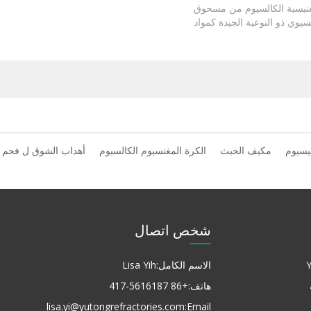
غنيسية الكالسيوم من مسحوق
سيوي ذو النوعية الجيدة كمواد
إضافة الكالسيوم.
يسيوم
مكيف الخبث
الكرة المغنسيوم الكالسيوم
أهداب الشوق ل فحم ا
شخص اتصال
الاسم الكامل:
Lisa Yih
هاتف:
+86 417-5616187
lisa.yi@yutongrefractories.com
Email: