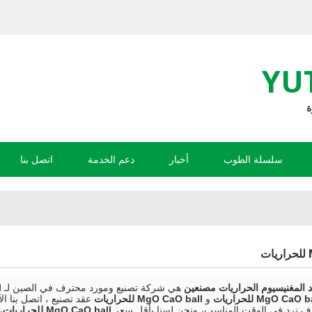
YU
سلسلة الطوب
أخبار
دعم الخدمة
اتصل بنا
هي شركة تصنيع ومورد محترف في الصين لـ
l
MgO CaO  للحراريات
و
MgO CaO ball للحراريات
عقد تصنيع ، اتصل بنا 
 نرد في الوقت المناسب، ونحن لسنا بأقل سعر
MgO CaO ball للحراريات
،