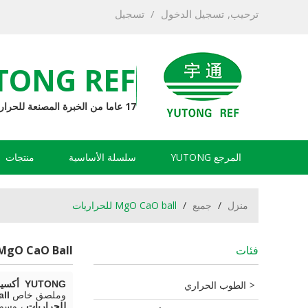
ترحيب,
تسجيل الدخول
/
تسجيل
TONG REF
17 عاما من الخبرة المصنعة للحرارة
المرجع YUTONG
سلسلة الأساسية
منتجات
منزل
/
جميع
/
MgO CaO ball للحراريات
فئات
MgO CaO Ball للحراريات
الطوب الحراري
YUTONG أكسيد المغنيسيوم الحراريات مصنعين
وملصق خاص
ball
للحراريات
، وسوف