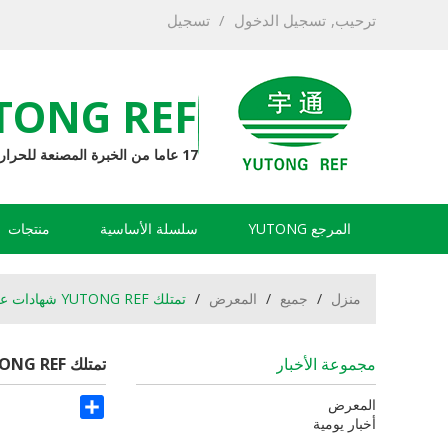
ترحيب,
تسجيل الدخول
/
تسجيل
TONG REF
17 عاما من الخبرة المصنعة للحرارة
المرجع YUTONG
سلسلة الأساسية
منتجات
منزل
/
جميع
/
المعرض
/
تمتلك YUTONG REF شهادات علي بابا
مجموعة الأخبار
تمتلك YUTONG REF شهادات علي بابا
Share
المعرض
أخبار يومية