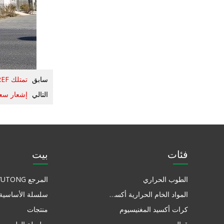
سابق
تمتلك YUTONG REF شهادات علي بابا
التالي
إشعار سع
فئات
بيت
الطوب الحراري
المرجع YUTONG
المواد الخام الحرارية أكسيد المغنيسيوم
سلسلة الأساسية
كرات أكسيد المغنيسيوم
منتجات