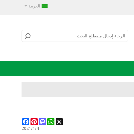
العربية
Facebook
Pinterest
Mastodon
WhatsApp
X
2021/1/4