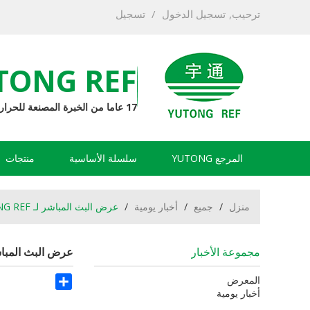
ترحيب,
تسجيل الدخول
/
تسجيل
TONG REF
17 عاما من الخبرة المصنعة للحرارة
المرجع YUTONG
سلسلة الأساسية
منتجات
منزل
/
جميع
/
أخبار يومية
/
عرض البث المباشر لـ YUTONG REF على منصة Alibaba
مجموعة الأخبار
عرض البث المباشر لـ YUTONG REF على 
Share
المعرض
أخبار يومية